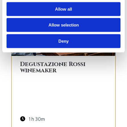
Allow all
Allow selection
Deny
Degustazione Rossi
winemaker
1h 30m