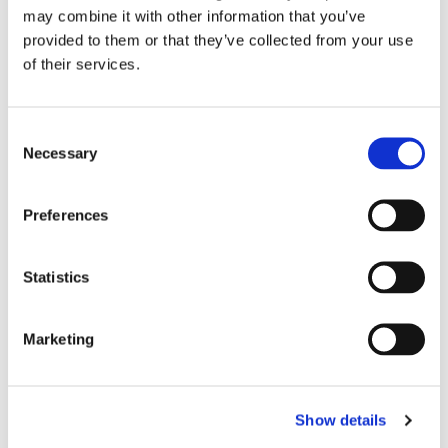
welcome
may combine it with other information that you’ve
provided to them or that they’ve collected from your use
It's possible to add a winery tour to the
of their services.
tasting. However, if it's unavailable,
we'll issue a refund via Stripe.
Consent
Necessary
Selection
1h
Preferences
€ 30,00
Statistics
SCOPRI
A persona
Marketing
Show details